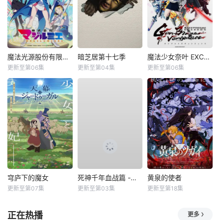
魔法光源股份有限公司第二季
暗芝居第十七季
魔法少女奈叶 EXCEEDS Gun Blaze Vengeance
更新至第06集
更新至第04集
更新至第06集
穹庐下的魔女
死神千年血战篇 -祸进谭-
黄泉的使者
更新至第07集
更新至第03集
更新至第18集
正在热播
更多