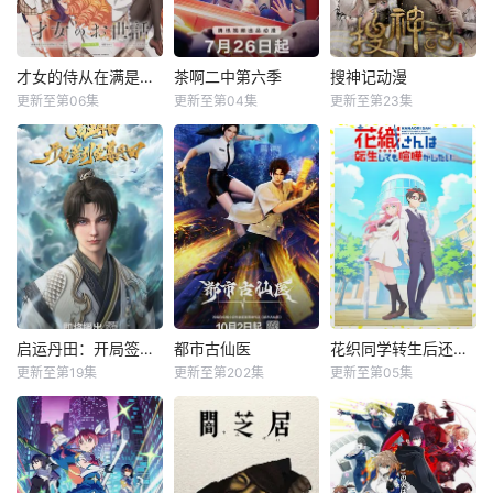
才女的侍从在满是高岭之花的贵族学校暗中照顾（毫无生活自理能力的）学院第一大小姐
茶啊二中第六季
搜神记动漫
更新至第06集
更新至第04集
更新至第23集
启运丹田：开局签到至尊丹田
都市古仙医
花织同学转生后还是想干架
更新至第19集
更新至第202集
更新至第05集