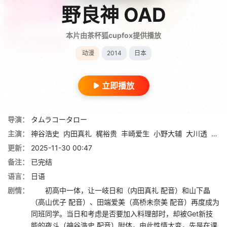
野良神 OAD
本片由茶杯狐cupfox提供播放
动漫
2014
日本
立即播放
导演：
タムラコータロー
主演：
神谷浩史
内田真礼
梶裕贵
丰崎爱生
小野大辅
大川透
今井
更新：
2025-11-30 00:47
备注：
已完结
语言：
日语
剧情：
初高中一体，让一岐日和（内田真礼 配音）和山下晶
（高山优子 配音）、田端爱美（高桥未奈美 配音）再度成为
同班同学。当日和考虑是否要加入料理部时，却被Get新技
能的夜斗（神谷浩史 配音）附体，由此性情大变，先是在课