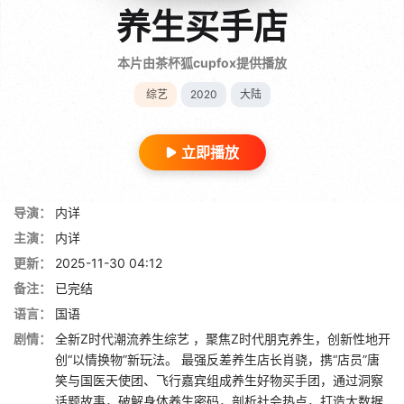
养生买手店
本片由茶杯狐cupfox提供播放
综艺
2020
大陆
立即播放
导演：
内详
主演：
内详
更新：
2025-11-30 04:12
备注：
已完结
语言：
国语
剧情：
全新Z时代潮流养生综艺 ，聚焦Z时代朋克养生，创新性地开
创“以情换物”新玩法。 最强反差养生店长肖骁，携“店员”唐
笑与国医天使团、飞行嘉宾组成养生好物买手团，通过洞察
话题故事，破解身体养生密码，剖析社会热点，打造大数据