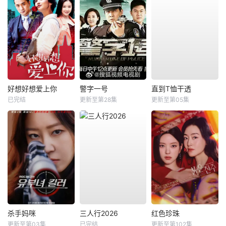
好想好想爱上你
警字一号
直到T恤干透
已完结
更新至第28集
更新至第05集
杀手妈咪
三人行2026
红色珍珠
更新至第03集
已完结
更新至第102集