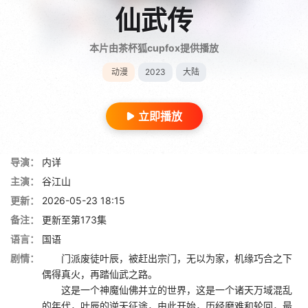
仙武传
本片由茶杯狐cupfox提供播放
动漫
2023
大陆
立即播放
导演：
内详
主演：
谷江山
更新：
2026-05-23 18:15
备注：
更新至第173集
语言：
国语
剧情：
门派废徒叶辰，被赶出宗门，无以为家，机缘巧合之下
偶得真火，再踏仙武之路。
这是一个神魔仙佛并立的世界，这是一个诸天万域混乱
的年代，叶辰的逆天征途，由此开始，历经磨难和轮回，最