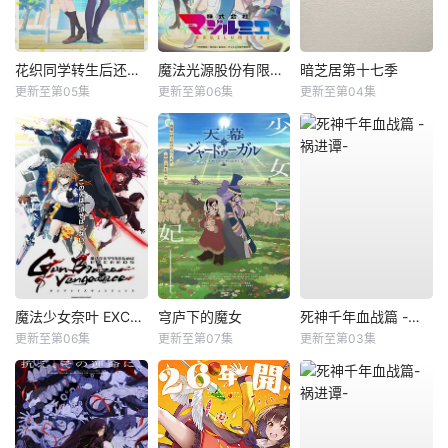
花织同学转生后还是想干架
魔法光源股份有限公司第二季
暗芝居第十七季
更新至第05集
更新至第06集
更新至第04集
魔法少女奈叶 EXCEEDS Gun Blaze Vengeance
穹庐下的魔女
死神千年血战篇 -祸进谭-
更新至第06集
更新至第07集
更新至第03集