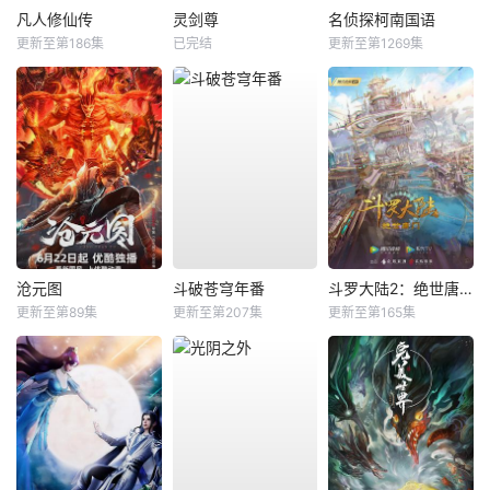
凡人修仙传
灵剑尊
名侦探柯南国语
更新至第186集
已完结
更新至第1269集
沧元图
斗破苍穹年番
斗罗大陆2：绝世唐门
更新至第89集
更新至第207集
更新至第165集