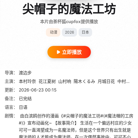
尖帽子的魔法工坊
本片由茶杯狐cupfox提供播放
动漫
2026
日本
立即播放
导演：
渡边步
主演：
本村玲奈
花江夏树
山村响
陽木くるみ
月城日花
中村悠一
更新：
2026-06-23 00:15
备注：
已完结
语言：
日语
剧情：
由白滨鸥创作的漫画《#尖帽子的魔法工坊#(#魔法帽的工房
#)》宣布动画化~ 【故事简介】 生活在一个偏远村庄的少女
可可一直渴望成为一名魔法师，但是这个世界只有出生就是
魔法师的人才能成为魔法师。在一次偶然事故中，可可不小