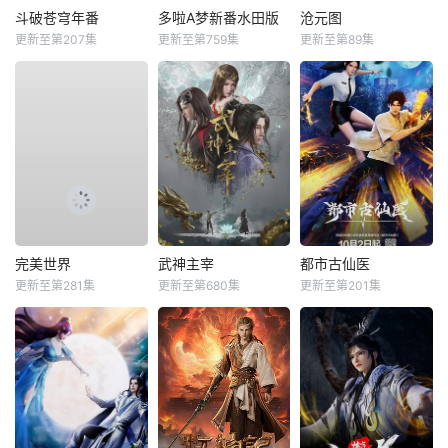
斗破苍穹年番
多啦A梦新番水田版
沧元图
更新至第207集
更新至第759集
更新至第89集
完美世界
武神主宰
都市古仙医
更新至第281集
更新至第680集
更新至第201集