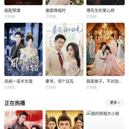
般配预谋
偏爱降临时
傅先生的掌心娇
已完结
已完结
已完结
凤阙一诺半生错
秦爷，领个证先
我家娘子，不对劲第四季
已完结
已完结
已完结
正在热播
更多