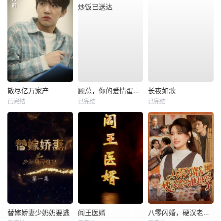
散尽亿万家产
顾总，你的爱情蛋炒饭已送达
长夜如歌
已完结
已完结
已完结
替嫁娇妻少奶奶要逃
阎王医婿
八零闪婚，硬汉老公他超爱