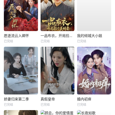
愿逐流云入卿怀
一品布衣，开局捡个美娇妻
我的倾城大小姐
已完结
已完结
已完结
娇妻归来第二季
真假皇帝
婚内初痒
已完结
已完结
已完结