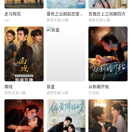
走马观花
夏色之云掀起恋爱与风暴
吾凰在上之凤御四方
HD
更新至第05集
更新至第10集
南戏
盲盒
从新婚开始
更新至第15集
更新至第14集
已完结