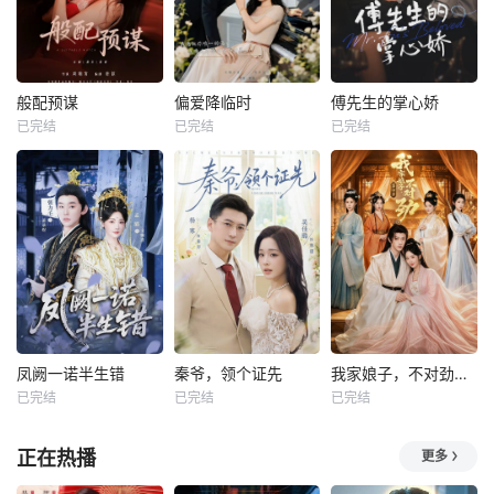
般配预谋
偏爱降临时
傅先生的掌心娇
已完结
已完结
已完结
凤阙一诺半生错
秦爷，领个证先
我家娘子，不对劲第四季
已完结
已完结
已完结
正在热播
更多