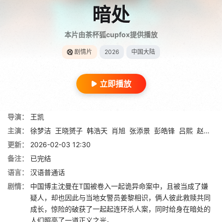
暗处
本片由茶杯狐cupfox提供播放
剧情片
2026
中国大陆
立即播放
导演：
王凯
主演：
徐梦洁
王晓赟子
韩浩天
肖旭
张添景
彭皓锋
吕熙
赵璧渝
更新：
2026-02-03 12:30
备注：
已完结
语言：
汉语普通话
剧情：
中国博主沈曼在T国被卷入一起诡异命案中，且被当成了嫌
疑人，却也因此与当地女警员姜黎相识，俩人彼此救赎共同
成长，惊险的破获了一起起连环杀人案，同时给身在暗处的
人们照亮了一道正义之光。