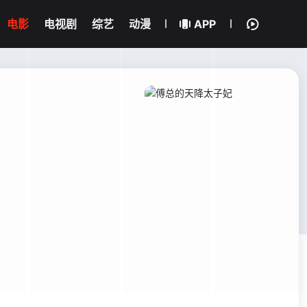
电影
电视剧
综艺
动漫
APP