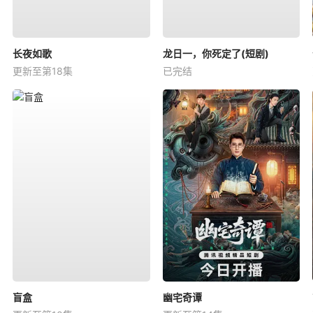
长夜如歌
龙日一，你死定了(短剧)
更新至第18集
已完结
盲盒
幽宅奇谭