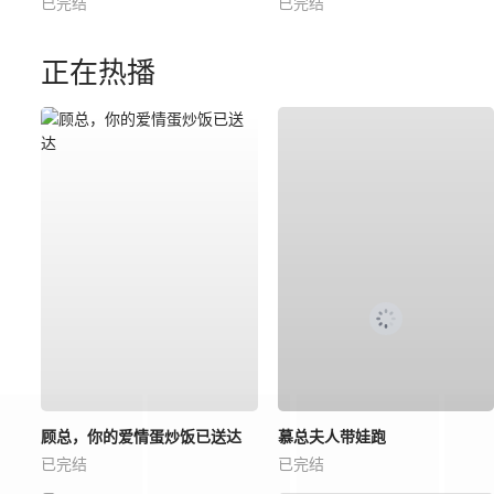
已完结
已完结
正在热播
顾总，你的爱情蛋炒饭已送达
慕总夫人带娃跑
已完结
已完结