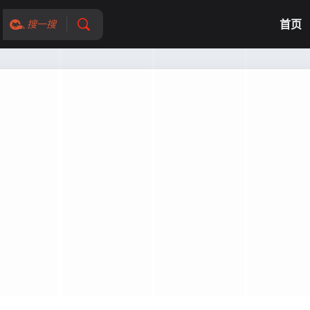
首页
搜一搜