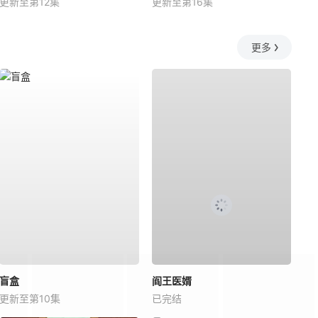
更新至第12集
更新至第16集
更多
盲盒
阎王医婿
更新至第10集
已完结