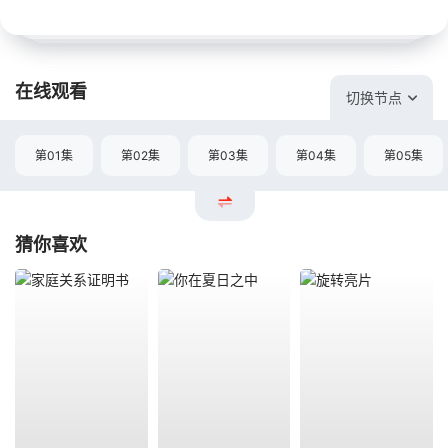
在线观看
切换节点
第01集
第02集
第03集
第04集
第05集
猜你喜欢