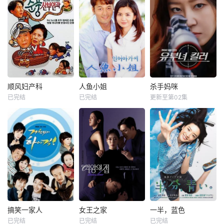
顺风妇产科
人鱼小姐
杀手妈咪
已完结
已完结
更新至第02集
搞笑一家人
女王之家
一半，蓝色
已完结
已完结
已完结