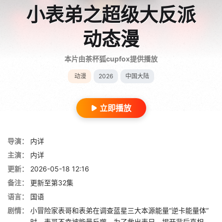
小表弟之超级大反派
动态漫
本片由茶杯狐cupfox提供播放
动漫
2026
中国大陆
立即播放
导演：
内详
主演：
内详
更新：
2026-05-18 12:16
备注：
更新至第32集
语言：
国语
剧情：
小冒险家表哥和表弟在调查蓝星三大本源能量“逆卡能量体”
时，表哥不幸被能量反噬。为了救出表兄，揭开背后真相，