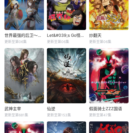
世界最强的后卫～迷宫国的新人探索者～
Let&#039;s Go怪奇组
炒翻天
更新至第06集
更新至第06集
更新至第06集
武神主宰
仙逆
假面骑士ZZZ国语
更新至第681集
更新至第153集
更新至第47集