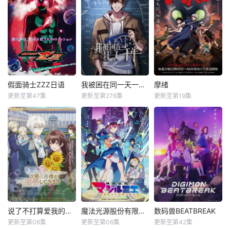
假面骑士ZZZ日语
我被困在同一天一千年动态漫
摩绪
更新至第47集
更新至第276集
更新至第19集
说了不打算爱我的公爵继承人，不知为何对我宠爱有加
魔法光源股份有限公司第二季
数码兽BEATBREAK
更新至第06集
更新至第06集
更新至第42集