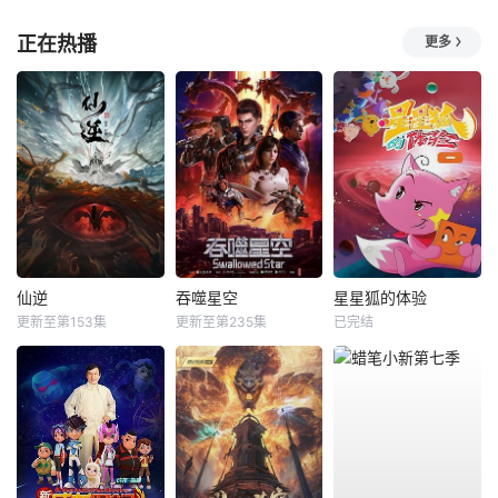
正在热播
更多
仙逆
吞噬星空
星星狐的体验
更新至第153集
更新至第235集
已完结