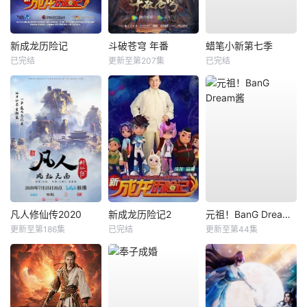
新成龙历险记
斗破苍穹 年番
蜡笔小新第七季
已完结
更新至第207集
已完结
凡人修仙传2020
新成龙历险记2
元祖！BanG Dream酱
更新至第186集
已完结
更新至第44集