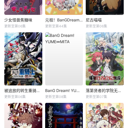
少女怪兽焦糖味
元祖！BanGDream酱
尼古喵喵
更新至第06集
更新至第44集
更新至第06集
被追放的转生重骑士用游戏知识开无双
BanG Dream! YUME∞MITA
落第贤者的学院无双第二回转生，S等级作弊魔术师冒险记
更新至第06集
更新至第08集
更新至第07集