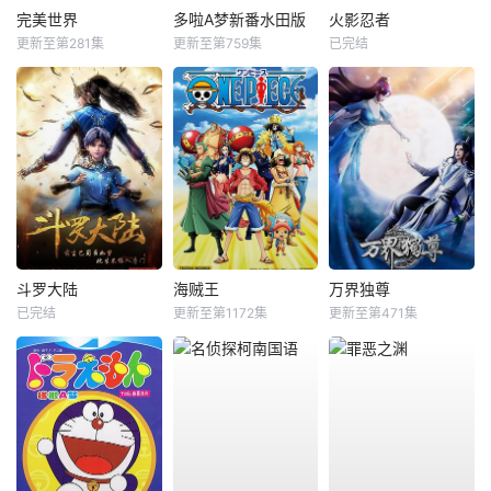
完美世界
多啦A梦新番水田版
火影忍者
更新至第281集
更新至第759集
已完结
斗罗大陆
海贼王
万界独尊
已完结
更新至第1172集
更新至第471集