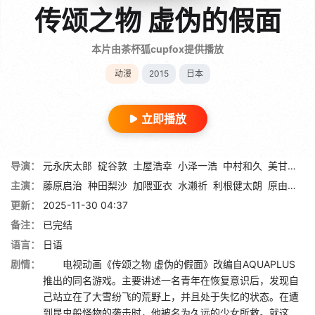
传颂之物 虚伪的假面
本片由茶杯狐cupfox提供播放
动漫
2015
日本
立即播放
导演：
元永庆太郎
碇谷敦
土屋浩幸
小泽一浩
中村和久
美甘义人
主演：
藤原启治
种田梨沙
加隈亚衣
水濑祈
利根健太朗
原由实
山
更新：
2025-11-30 04:37
备注：
已完结
语言：
日语
剧情：
电视动画《传颂之物 虚伪的假面》改编自AQUAPLUS
推出的同名游戏。主要讲述一名青年在恢复意识后，发现自
己站立在了大雪纷飞的荒野上，并且处于失忆的状态。在遭
到昆虫般怪物的袭击时，他被名为久远的少女所救。就这