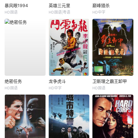
暴风眼1994
英雄三元里
巅峰猎杀
HD国语
HD国语|粤语
HD中字
绝密任务
龙争虎斗
卫斯理之霸王卸甲
HD国语
HD中字
HD国语