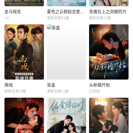
走马观花
夏色之云掀起恋爱与风暴
吾凰在上之凤御四方
HD
更新至第05集
更新至第10集
南戏
盲盒
从新婚开始
更新至第15集
更新至第14集
已完结