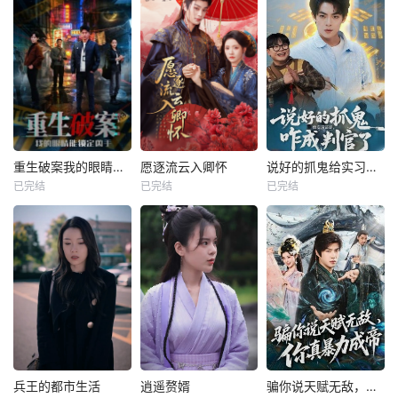
重生破案我的眼睛能锁定凶手
愿逐流云入卿怀
说好的抓鬼给实习证明，咋成判官了
已完结
已完结
已完结
兵王的都市生活
逍遥赘婿
骗你说天赋无敌，你真暴力成帝