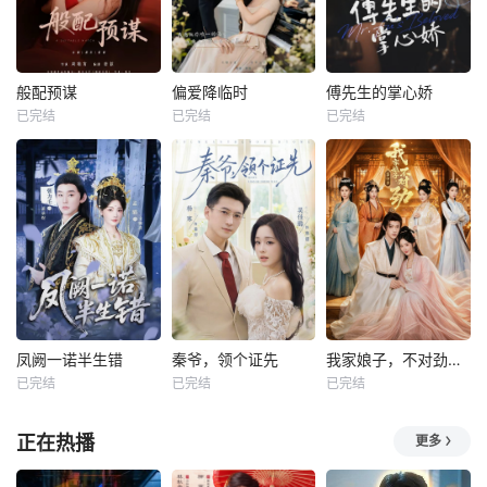
般配预谋
偏爱降临时
傅先生的掌心娇
已完结
已完结
已完结
凤阙一诺半生错
秦爷，领个证先
我家娘子，不对劲第四季
已完结
已完结
已完结
正在热播
更多